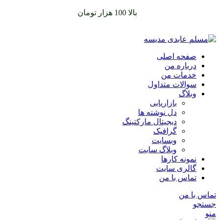
سفارشات خود را برای
بالا 100 هزار تومان
را با پیک رایگان تجربه
کنید
صفحه اصلی
درباره من
خدمات من
سوالات متداول
وبلاگ
بازاریابی
دل نوشته ها
دیجیتال مارکتینگ
گرافیک
وبسایت
وبلاگ سایت
نمونه کارها
گالری سایت
تماس با من
تماس با من
جستجو
منو